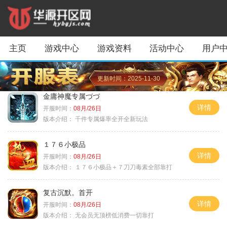
主页
游戏中心
游戏资料
活动中心
用户
更新时间：2025-11-30
金庸神魔专属づづ
详情
开服时间：
08月/26日
版本介绍：
千件专属爆率全开全新玩法
１７６小极品
详情
开服时间：
08月/26日
版本介绍：
１７６小极品＋７刀刀毒素全部靠打
复古沉默。首开
详情
开服时间：
08月/26日
版本介绍：
无会员无顶榜低消费一切靠打