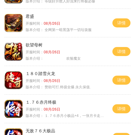
版本介绍：
等级好升散人好混来打终极必爆
君盛
详情
开服时间：
08月/26日
版本介绍：
全网第一暗黑荡平一切垃圾服
欲望母树
详情
开服时间：
08月/26日
版本介绍：
欢愉魔女
１８０踏雪火龙
详情
开服时间：
08月/26日
版本介绍：
赞助可打.终级全爆.永久保值.
１.７６赤月终极
详情
开服时间：
08月/26日
版本介绍：
１.７６赤月小极品+4，一张月卡走天涯b
无敌７６大极品