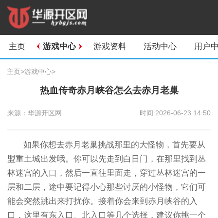
主页
游戏中心
游戏资料
活动中心
用户
主页
>
游戏中心
>
热血传奇赤月峡谷怎么去赤月老巢
来源：华源开区网
时间:2026-06-23 14:50
如果你想去赤月老巢挑战那里的大怪物，首先要从
盟重土城出发哦。你可以先走到白日门，在那里找到丛
林迷宫的入口，然后一直往里面走，穿过丛林迷宫的一
层和二层，途中要记得小心那些讨厌的小怪物，它们可
能会突然跳出来打扰你。接着你会来到赤月峡谷的入
口，这里有东入口、北入口等几个选择，建议你挑一个