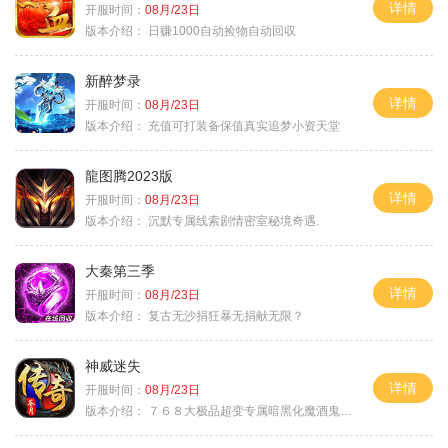
详情
开服时间：
08月/23日
版本介绍：
日赚1000自动捡物自动回収
新醉梦录
详情
开服时间：
08月/23日
版本介绍：
充值可打装备保值真实追梦小资天堂
龍图腾2023版
详情
开服时间：
08月/23日
版本介绍：
沉默专属线索剧情密室秘境奇遇.
大秦第三季
详情
开服时间：
08月/23日
版本介绍：
复古无沙捐狂暴无捐献无限？
神威迷失
详情
开服时间：
08月/23日
版本介绍：
７６８大极品超变专属暗黑化魔酒鬼微变合击火