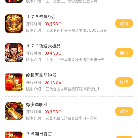
版本介绍：
上千奖励三天拿沙激情公益专属
１７６专属极品
详情
开服时间：
08月/23日
版本介绍：
上线９运狂暴免费送专属BOSS无沙捐
１７６攻速大极品
详情
开服时间：
08月/23日
版本介绍：
上线１０倍爆率零冲全满玩全服一夜终极
终极吾辈新神器
详情
开服时间：
08月/23日
版本介绍：
三天合区自动挂机浑源渾源斩仙1
微变单职业
详情
开服时间：
08月/23日
版本介绍：
必爆充值低消费高爆率散人必玩
７６旭日复古