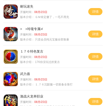
耐玩迷失
详情
开服时间：
08月/23日
版本介绍：
ＧＭ肯定傻了，一毛不用充
> >玲瓏专属≯
详情
开服时间：
08月/23日
版本介绍：
只卖会员纯元宝服全部靠暴
１７６特色复古
详情
开服时间：
08月/23日
版本介绍：
176你没玩过的复古
武力盾
详情
开服时间：
08月/23日
版本介绍：
１.７６沉默服一切装备全靠打
激战火龙单职业
详情
开服时间：
08月/23日