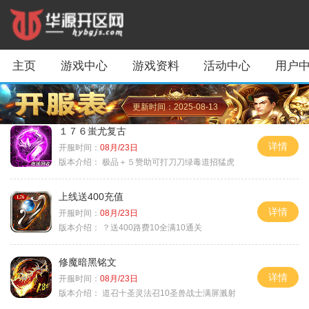
主页
游戏中心
游戏资料
活动中心
用户
更新时间：2025-08-13
１７６蚩尤复古
详情
开服时间：
08月/23日
版本介绍：
极品＋５赞助可打刀刀绿毒道招猛虎
上线送400充值
详情
开服时间：
08月/23日
版本介绍：
？送400路费10全满10通关
修魔暗黑铭文
详情
开服时间：
08月/23日
版本介绍：
道召十圣灵法召10圣兽战士满屏溅射