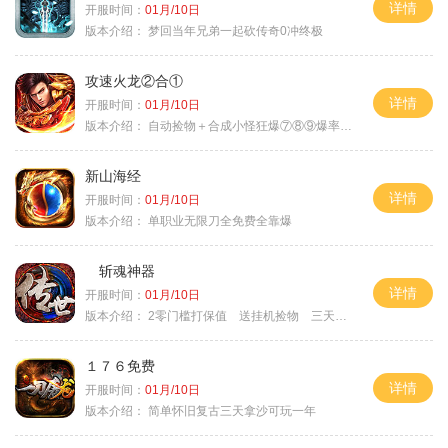
详情
开服时间：
01月/10日
版本介绍：
梦回当年兄弟一起砍传奇0冲终极
攻速火龙②合①
详情
开服时间：
01月/10日
版本介绍：
自动捡物＋合成小怪狂爆⑦⑧⑨爆率+９
新山海经
详情
开服时间：
01月/10日
版本介绍：
单职业无限刀全免费全靠爆
斩魂神器
详情
开服时间：
01月/10日
版本介绍：
2零门槛打保值 送挂机捡物 三天合区
１７６免费
详情
开服时间：
01月/10日
版本介绍：
简单怀旧复古三天拿沙可玩一年