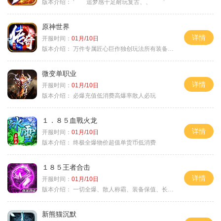
版本介绍：
‘ 追梦感十足耐玩复古、、 ’
原神世界
详情
开服时间：
01月/10日
版本介绍：
万件专属匠心巨作独创玩法所有装备靠打
微变单职业
详情
开服时间：
01月/10日
版本介绍：
必爆充值低消费高爆率散人必玩
１．８５血戰火龙
详情
开服时间：
01月/10日
版本介绍：
终极全爆物价超值单货币低消费
１８５王者合击
详情
开服时间：
01月/10日
版本介绍：
一切全爆、散人称霸、装备保值、长期耐玩
新熊猫沉默