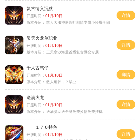
复古情义沉默
详情
开服时间：
01月/10日
版本介绍：
散人大服神器靠打剧情专属小怪爆全部
昊天火龙单职业
详情
开服时间：
01月/10日
版本介绍：
三天拿沙海量首爆复古微变专属
千人古惑仔
详情
开服时间：
01月/10日
版本介绍：
散人追梦，？毕业
送满火龙
详情
开服时间：
01月/10日
版本介绍：
送满赞助送全满免费捡物免费挂机
１７６特色
详情
开服时间：
01月/10日