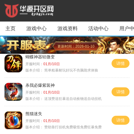
主页
游戏中心
游戏资料
活动中心
用户
更新时间：2026-01-10
蝴蝶神器轻微变
详情
开服时间：
01月/10日
版本介绍：
简单粗暴耐玩好玩不伤脑跪求体验
杀我必爆紫装神
详情
开服时间：
01月/10日
版本介绍：
送顶赞送狂暴送自动捡物送自动挂机
熊猫迷失
详情
开服时间：
01月/10日
版本介绍：
赞助靠打挂机免费吸怪免费狂暴免费