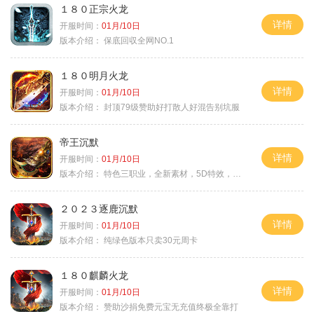
１８０正宗火龙
详情
开服时间：
01月/10日
版本介绍：
保底回収全网NO.1
１８０明月火龙
详情
开服时间：
01月/10日
版本介绍：
封顶79级赞助好打散人好混告别坑服
帝王沉默
详情
开服时间：
01月/10日
版本介绍：
特色三职业，全新素材，5D特效，不卡图
２０２３逐鹿沉默
详情
开服时间：
01月/10日
版本介绍：
纯绿色版本只卖30元周卡
１８０麒麟火龙
详情
开服时间：
01月/10日
版本介绍：
赞助沙捐免费元宝无充值终极全靠打