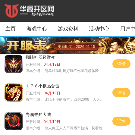
主页
游戏中心
游戏资料
活动中心
用户
更新时间：2026-01-15
蝴蝶神器轻微变
详情
开服时间：
04月/19日
版本介绍：
简单粗暴耐玩好玩不伤脑跪求体验
１７６小极品合击
详情
开服时间：
04月/19日
版本介绍：
比纸干净的版本，回到2008，人人平等
专属未知大陆
详情
开服时间：
04月/19日
版本介绍：
散人称王人人平等爆率拉满一切看脸