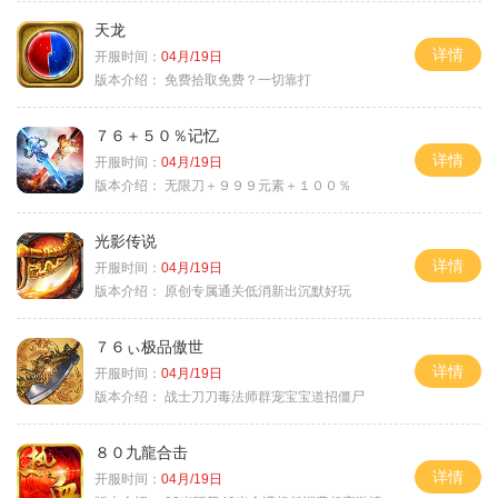
天龙
详情
开服时间：
04月/19日
版本介绍：
免费拾取免费？一切靠打
７６＋５０％记忆
详情
开服时间：
04月/19日
版本介绍：
无限刀＋９９９元素＋１００％
光影传说
详情
开服时间：
04月/19日
版本介绍：
原创专属通关低消新出沉默好玩
７６ぃ极品傲世
详情
开服时间：
04月/19日
版本介绍：
战士刀刀毒法师群宠宝宝道招僵尸
８０九龍合击
详情
开服时间：
04月/19日