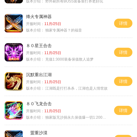
版本介绍：
野外刷所有BOSS装备靠打养老好玩
烽火专属神器
详情
开服时间：
11月/25日
版本介绍：
独家专属神器？的福音
８０星王合击
详情
开服时间：
11月/25日
版本介绍：
充值1:3000装备保值散人追梦
沉默重出江湖
详情
开服时间：
11月/25日
版本介绍：
江湖既是打打杀杀，江湖也是人情世故
８０飞龙合击
详情
开服时间：
11月/25日
版本介绍：
独家版无沙捐永久保值爆一切1:2000回1
盟重沙漠