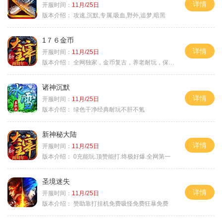
详情
开服时间：
11月/25日
版本介绍：
攻速,沉默,专属,吸血,野外,追梦,暗黑
1７６金币
详情
开服时间：
11月/25日
版本介绍：
全网独家，金币复古，养老耐玩，保底回収
诸神沉默
详情
开服时间：
11月/25日
版本介绍：
绿色干净经典耐玩不肝不氪
新神秘大陆
详情
开服时间：
11月/25日
版本介绍：
0充能玩.顶赞能打.终极好爆.全网第一
圣境迷失
详情
开服时间：
11月/25日
版本介绍：
赞助靠打挂机免费吸怪免费狂暴免费