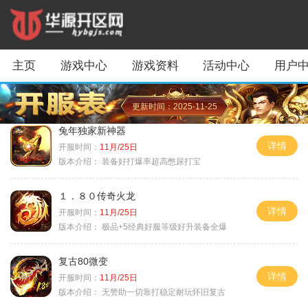
主页
游戏中心
游戏资料
活动中心
用户
更新时间：2025-11-25
兔年独家新神器
详情
开服时间：
11月/25日
版本介绍：
装备好打爆率超高憋尿打宝
１．８０传奇火龙
详情
开服时间：
11月/25日
版本介绍：
极品+5经典好服等级好升装备全爆
复古80微变
详情
开服时间：
11月/25日
版本介绍：
无赞助一切靠打稳定耐玩怀旧复古